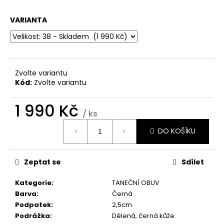
a
VARIANTA
j
í
t
?
Zvolte variantu
Kód:
Zvolte variantu
1 990 Kč
/ ks
HLEDAT
Měrná
DO KOŠÍKU
cena:
D
Zeptat se
Sdílet
o
p
Kategorie
:
TANEČNÍ OBUV
o
Barva
:
Černá
r
Podpatek
:
2,5cm
u
Podrážka
:
Dělená, černá kůže