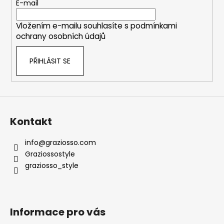
t
E-mail
í
Vložením e-mailu souhlasíte s
podmínkami
ochrany osobních údajů
PŘIHLÁSIT SE
Kontakt
info
@
graziosso.com
Graziossostyle
graziosso_style
Informace pro vás