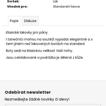
č
Svršek
:
Lak
u
Vhodné pro
:
Standardní tance
j
e
m
Popis
Diskuze
e
Klasické lakovky pro pány.
I tanečníci mohou na soutěži vypadat elegantně a v
čem jiném než lakovaných botách na standard.
Boty sedi na klasickou velikost Vaší nohy.
Jsou celolakované a podrážka je dělená z kůže.
Z
á
Odebírat newsletter
p
Nezmeškejte žádné novinky či slevy!
a