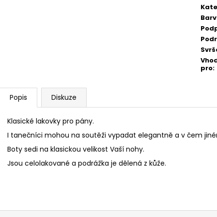
Kate
Bar
Pod
Pod
Svrš
Vho
pro
:
Popis
Diskuze
Klasické lakovky pro pány.
I tanečníci mohou na soutěži vypadat elegantně a v čem jin
Boty sedi na klasickou velikost Vaší nohy.
Jsou celolakované a podrážka je dělená z kůže.