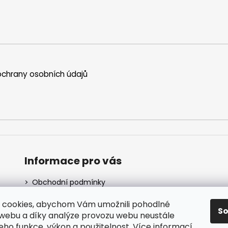
chrany osobních údajů
Informace pro vás
Obchodní podmínky
Podmínky ochrany osobních údajů
 cookies, abychom Vám umožnili pohodlné
Vrácení a výměna zboží
S
 webu a díky analýze provozu webu neustále
jeho funkce, výkon a použitelnost.
Více informací