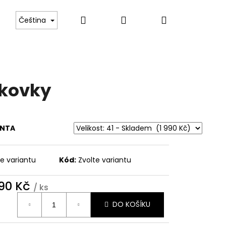
Hledat
Přihlášení
Nákupní
ás
Čeština
košík
kovky
ANTA
te variantu
Kód:
Zvolte variantu
990 Kč
/ ks
ná
DO KOŠÍKU
: