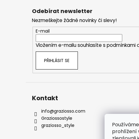
á
Odebírat newsletter
p
Nezmeškejte žádné novinky či slevy!
a
t
E-mail
í
Vložením e-mailu souhlasíte s
podmínkami o
PŘIHLÁSIT SE
Kontakt
info
@
graziosso.com
Graziossostyle
Používáme
graziosso_style
prohlížení
zlepšovali 