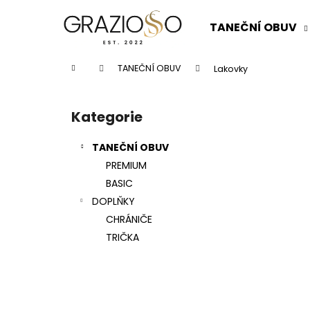
K
Přejít
na
o
TANEČNÍ OBUV
obsah
Zpět
Zpět
š
do
do
í
Domů
TANEČNÍ OBUV
Lakovky
k
obchodu
obchodu
P
o
Kategorie
Přeskočit
s
kategorie
t
TANEČNÍ OBUV
r
PREMIUM
a
BASIC
n
DOPLŇKY
n
CHRÁNIČE
í
TRIČKA
p
a
n
e