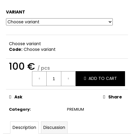
i
VARIANT
n
g
f
o
Choose variant
r
Code:
Choose variant
?
100 €
/ pcs
Measure
ADD TO CART
price:
SEARCH
Ask
Share
Category
:
PREMIUM
W
e
r
Description
Discussion
e