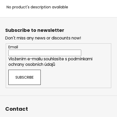
c
No product's description available
o
m
F
m
e
o
Subscribe to newsletter
n
o
d
Don't miss any news or discounts now!
t
e
Email
r
Vložením e-mailu souhlasíte s
podmínkami
ochrany osobních údajů
SUBSCRIBE
Contact