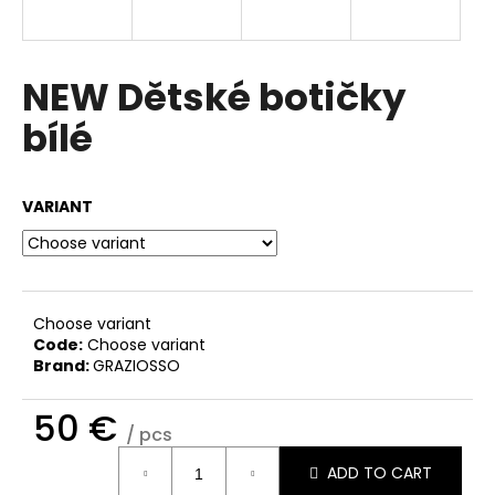
i
n
g
NEW Dětské botičky
f
bílé
o
r
?
VARIANT
SEARCH
Choose variant
Code:
Choose variant
Brand:
GRAZIOSSO
W
50 €
e
/ pcs
r
Measure
ADD TO CART
price:
e