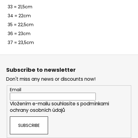
33 = 21,5cm
34 = 22cm
35 = 22,5cm
36 = 23cm
37 = 23,5cm
F
o
Subscribe to newsletter
o
Don't miss any news or discounts now!
t
e
Email
r
Vložením e-mailu souhlasíte s
podmínkami
ochrany osobních údajů
SUBSCRIBE