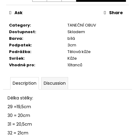
c
o
Ask
Share
m
m
Category
:
TANEČNÍ OBUV
e
Dostupnost
:
Skladem
n
Barva
:
bílá
d
Podpatek
:
3cm
Podrážka
:
Tělová kůže
Svršek
:
Kůže
Vhodné pro
:
10tanců
Description
Discussion
Délka stélky:
29 =19,5cm
30 = 20cm
31 = 20,5cm
32 = 21cm