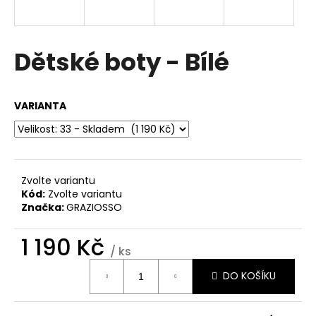
a
j
í
Dětské boty - Bílé
t
?
VARIANTA
HLEDAT
Zvolte variantu
Kód:
Zvolte variantu
Značka:
GRAZIOSSO
D
o
1 190 Kč
/ ks
p
Měrná
o
DO KOŠÍKU
cena:
r
u