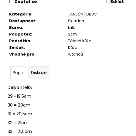
č
Zeptat se
Sdílet
u
j
Kategorie
:
TANEČNÍ OBUV
e
Dostupnost
:
Skladem
m
Barva
:
bílá
e
Podpatek
:
3cm
Podrážka
:
Tělová kůže
Svršek
:
Kůže
Vhodné pro
:
10tanců
Popis
Diskuze
Délka stélky:
29 =19,5cm
30 = 20cm
31 = 20,5cm
32 = 21cm
33 = 21,5cm