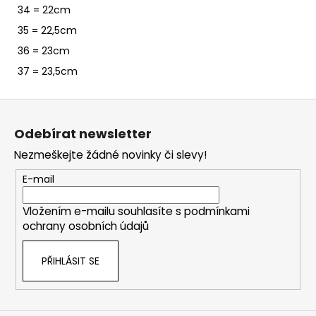
34 = 22cm
35 = 22,5cm
36 = 23cm
37 = 23,5cm
Z
á
Odebírat newsletter
p
Nezmeškejte žádné novinky či slevy!
a
t
E-mail
í
Vložením e-mailu souhlasíte s
podmínkami
ochrany osobních údajů
PŘIHLÁSIT SE