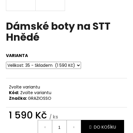
a
j
í
Dámské boty na STT
t
Hnědé
?
VARIANTA
HLEDAT
Zvolte variantu
Kód:
Zvolte variantu
D
Značka:
GRAZIOSSO
o
p
1 590 Kč
o
/ ks
r
Měrná
u
DO KOŠÍKU
cena: