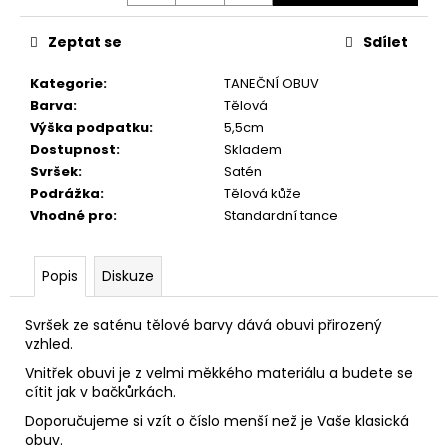
č
u
Zeptat se
Sdílet
j
e
Kategorie
:
TANEČNÍ OBUV
m
Barva
:
Tělová
e
Výška podpatku
:
5,5cm
Dostupnost
:
Skladem
Svršek
:
Satén
Podrážka
:
Tělová kůže
Vhodné pro
:
Standardní tance
Popis
Diskuze
Svršek ze saténu tělové barvy dává obuvi přirozený
vzhled.
Vnitřek obuvi je z velmi měkkého materiálu a budete se
cítit jak v bačkůrkách.
Doporučujeme si vzít o číslo menší než je Vaše klasická
obuv.