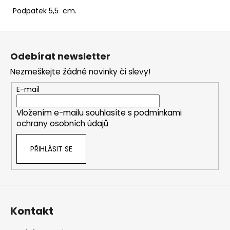
Podpatek 5,5 cm.
Z
á
Odebírat newsletter
p
Nezmeškejte žádné novinky či slevy!
a
t
E-mail
í
Vložením e-mailu souhlasíte s
podmínkami
ochrany osobních údajů
PŘIHLÁSIT SE
Kontakt