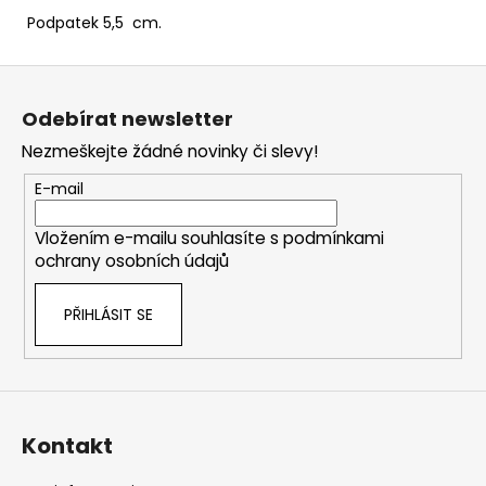
Podpatek 5,5 cm.
Z
á
Odebírat newsletter
p
Nezmeškejte žádné novinky či slevy!
a
t
E-mail
í
Vložením e-mailu souhlasíte s
podmínkami
ochrany osobních údajů
PŘIHLÁSIT SE
Kontakt