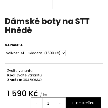
a
j
í
Dámské boty na STT
t
Hnědé
?
VARIANTA
HLEDAT
Zvolte variantu
Kód:
Zvolte variantu
D
Značka:
GRAZIOSSO
o
p
1 590 Kč
o
/ ks
r
Měrná
u
DO KOŠÍKU
cena: