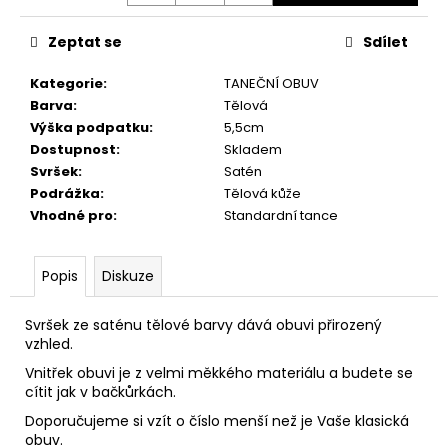
č
u
Zeptat se
Sdílet
j
e
Kategorie
:
TANEČNÍ OBUV
m
Barva
:
Tělová
e
Výška podpatku
:
5,5cm
Dostupnost
:
Skladem
Svršek
:
Satén
Podrážka
:
Tělová kůže
Vhodné pro
:
Standardní tance
Popis
Diskuze
Svršek ze saténu tělové barvy dává obuvi přirozený
vzhled.
Vnitřek obuvi je z velmi měkkého materiálu a budete se
cítit jak v bačkůrkách.
Doporučujeme si vzít o číslo menší než je Vaše klasická
obuv.