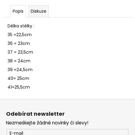
č
u
Popis
Diskuze
j
e
Délka stélky :
m
e
35 =22,5cm
36 = 23cm
37 = 23,5cm
38 = 24cm
39 =24,5cm
40= 25cm
41=25,5cm
Z
á
Odebírat newsletter
p
Nezmeškejte žádné novinky či slevy!
a
t
E-mail