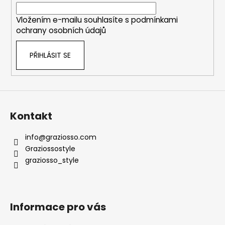
í
Vložením e-mailu souhlasíte s
podmínkami
ochrany osobních údajů
PŘIHLÁSIT SE
Kontakt
info
@
graziosso.com
Graziossostyle
graziosso_style
Informace pro vás