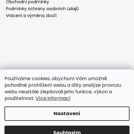
Obchodní podmínky
Podmínky ochrany osobních údajů
Vrácení a výměna zboží
Používáme cookies, abychom Vám umožnili
pohodlné prohlížení webu a díky analýze provozu
webu neustále zlepšovali jeho funkce, výkon a
použitelnost.
Více informací
Nastavení
Vytvořil Shoptet
Copyright 2026
GRAZIOSSO - pro tanečníky
. Všechna
Souhlasím
práva vyhrazena.
Upravit nastavení cookies