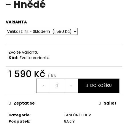
- Hnědé
a
j
í
VARIANTA
t
?
Zvolte variantu
Kód:
Zvolte variantu
HLEDAT
1 590 Kč
/ ks
Měrná
DO KOŠÍKU
cena:
D
o
p
Zeptat se
Sdílet
o
Kategorie
:
TANEČNÍ OBUV
r
Podpatek
:
8,5cm
u