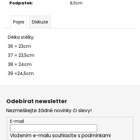
č
Podpatek
:
8,5cm
u
j
e
Popis
Diskuze
m
e
Délka stélky:
36 = 23cm
37 = 23,5cm
38 = 24cm
39 =24,5cm
Z
á
Odebírat newsletter
p
Nezmeškejte žádné novinky či slevy!
a
t
E-mail
í
Vložením e-mailu souhlasíte s
podmínkami