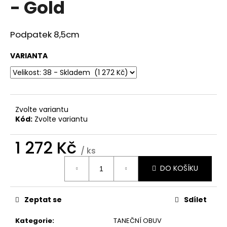
- Gold
a
j
Podpatek 8,5cm
í
t
VARIANTA
?
Zvolte variantu
HLEDAT
Kód:
Zvolte variantu
1 272 Kč
/ ks
D
Měrná
DO KOŠÍKU
cena:
o
p
o
Zeptat se
Sdílet
r
u
Kategorie
:
TANEČNÍ OBUV